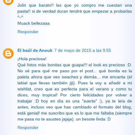
Jolin que barato!! las que yo compro me cuestan una
pasta!! si de verdad duran tendré que empezar a probarlas
^-^
Muack bellezaaa
Responder
El baúl de Anouk
7 de mayo de 2015 a las 9:55
¡Hola preciosa!
Qué fotos más bonitas que guapa!!! el look es precioso :D.
No sé para qué me paso por el post... qué bonita es la
paleta ahora que veo swaches y demás... me encanta (el
labial que llevas también jiji). Pues la voy a añadir a mi
wishlist, creo que es perfecta para el verano y como tu
dices, muy tropical! Por cierto felicidades por volver a
trabajar :D hoy en día es una "suerte" :), ya te leía de
antes, incluso veo que has cambiado el formato del blog,
está genial! me suscribo que es lo que me faltaba (siempre
me pasa no te asustes jajaja). un besote linda: D
Responder