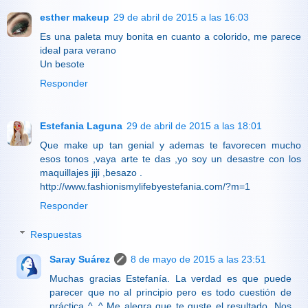
esther makeup
29 de abril de 2015 a las 16:03
Es una paleta muy bonita en cuanto a colorido, me parece
ideal para verano
Un besote
Responder
Estefania Laguna
29 de abril de 2015 a las 18:01
Que make up tan genial y ademas te favorecen mucho
esos tonos ,vaya arte te das ,yo soy un desastre con los
maquillajes jiji ,besazo .
http://www.fashionismylifebyestefania.com/?m=1
Responder
Respuestas
Saray Suárez
8 de mayo de 2015 a las 23:51
Muchas gracias Estefanía. La verdad es que puede
parecer que no al principio pero es todo cuestión de
práctica ^_^ Me alegra que te guste el resultado. Nos