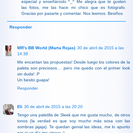
especial y enseñároslo ^_^ Me alegra que te gusten
las fotos, me las hace mi chico que es fotógrafo.
Gracias por pasarte y comentar. Nos leemos. Besiños.
Responder
MR's BB World (Marta Rojas)
30 de abril de 2015 a las
14:38
Me encantan las propuestas! Desde luego los colores de la
paleta son preciosos.... pero me quedo con el primer look
sin duda! :P
Un besito guapa!
Responder
Eli
30 de abril de 2015 a las 20:20
Tengo una paletilla de Sleek que me gusta mucho, de otros
tonos (la verdad es que soy mucho más sosa con las
sombras jajaja). Te quedan genial las ideas, me lo apunto
por si un día me atrevo :)