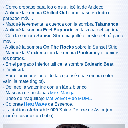
- Como prebase para los ojos utilicé la de Artdeco.
- Apliqué la sombra
Chilled Out
como base en todo el
párpado móvil.
- Marqué levemente la cuenca con la sombra
Talamanca
.
- Apliqué la sombra
Feel Euphoric
en la zona del lagrimal.
- Con la sombra
Sunset Strip
maquillé el resto del párpado
móvil.
- Apliqué la sombra
On The Rocks
sobre la Sunset Strip.
- Marqué la V externa con la sombra
Poolside
y difuminé
los bordes.
- En el párpado inferior utilicé la sombra
Balearic Beat
difuminada.
- Para iluminar el arco de la ceja usé una sombra color
vainilla mate (Inglot).
- Delineé la waterline con un lápiz blanco.
- Máscara de pestañas
Miss Manga
.
- Base de maquillaje
Mat Velvet + de MUFE
.
- Colorete
Heat Wave
de Essence.
- Labial tono
Adorable 009
Shine Deluxe de Astor (un
marrón rosado con brillo).