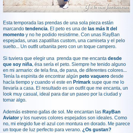
Esta temporada las prendas de una sola pieza están
marcando
tendencia
. El peto es una de
las más It del
momento
y no he podido resistirme. Con unas RayBan
espejadas, unas zapatillas custom, una camiseta y el pelo
suelto... Un outfit urbanita pero con un toque campero.
Si tuviera que elegir una prenda que me encanta
desde
que soy niña
, ésa sería el peto. Siempre he tenido alguno
en mi armario: de tela fina, de pana, de diferentes colores...
Tenía la espinita de encontrar algún
peto vaquero
desde
hacía tiempo y cuando vi este en
Primark
supe que me lo
llevaría a casa. El resultado es un outfit que me encanta, un
look muy casual, ideal para dar un paseo por la ciudad y
tomar algo.
Además estreno gafas de sol. Me encantan las
RayBan
Aviator
y los nuevos colores espejados son ideales. Como
no, mi elegido fue el azul con montura en dorado. Me parece
un toque de luz perfecto para verano.
¿Os gustan?