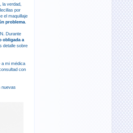
 la verdad,
ecillas por
e el maquillaje
gún problema
.
IN. Durante
o obligada a
s detalle sobre
é a mi médica
 consultad con
n nuevas