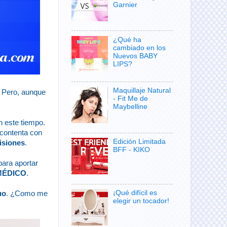
Garnier
¿Qué ha
cambiado en los
Nuevos BABY
LIPS?
Maquillaje Natural
 Pero, aunque
- Fit Me de
Maybelline
n este tiempo.
 contenta con
Edición Limitada
isiones
.
BFF - KIKO
para aportar
 MÉDICO
.
¡Qué difícil es
uo
. ¿Como me
elegir un tocador!