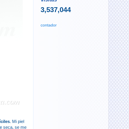
3,537,044
contador
ciles
. Mi piel
te seca, se me