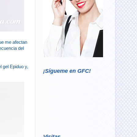
que me afectan
ecuencia del
l gel Epiduo y,
¡Sígueme en GFC!
Visitas