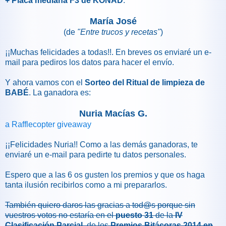
+ Placa mediana F3 de KONAD
:
María José
(de
"Entre trucos y recetas"
)
¡¡Muchas felicidades a todas!!. En breves os enviaré un e-
mail para pediros los datos para hacer el envío.
Y ahora vamos con el
Sorteo del Ritual de limpieza de
BABÉ
. La ganadora es:
Nuria Macías G.
a Rafflecopter giveaway
¡¡Felicidades Nuria!! Como a las demás ganadoras, te
enviaré un e-mail para pedirte tu datos personales.
Espero que a las 6 os gusten los premios y que os haga
tanta ilusión recibirlos como a mi prepararlos.
También
quiero daros las gracias a tod@s porque sin
vuestros votos no estaría en el
puesto 31
de la
IV
Clasificación Parcial
de los
Premios Bitácoras 2014 en