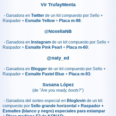
Vir TrufayMenta
- Ganadora en
Twitter
de un kit compuesto por Sello +
Raspador +
Esmalte Yellow
+
Placa m-98
:
NoxeliaNB
@
- Ganadora en
Instagram
de un kit compuesto por Sello +
Raspador +
Esmalte Pink Pearl
+
Placa m-60
:
@naty_ed
- Ganadora en
Blogger
de un kit compuesto por Sello +
Raspador +
Esmalte Pastel Blue
+
Placa m-93
:
Susana López
(de
"Are you ready, boots?"
)
- Ganadora del sorteo especial en
Bloglovin
de un kit
compuesto por
Sello grande horizontal + Raspador +
Esmaltes (blanco y negro) especiales para estampar