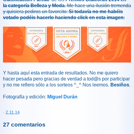
la categoría Belleza y Moda
. Me hace una ilusión tremenda
y quisiera pediros un favorcito:
Si todavía no me habéis
votado
podéis hacerlo haciendo click en esta imagen
:
Y hasta aquí esta entrada de resultados. No me quiero
hacer pesada pero gracias de verdad a tod@s por participar
y no me refiero sólo a los sorteos ^_^ Nos leemos.
Besiños
.
Fotografía y edición:
Miguel Durán
·
2.11.14
27 comentarios