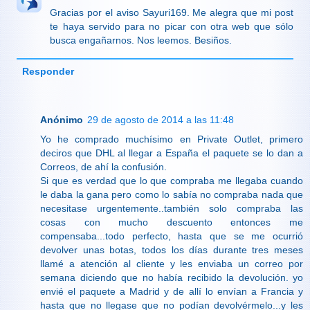
Gracias por el aviso Sayuri169. Me alegra que mi post
te haya servido para no picar con otra web que sólo
busca engañarnos. Nos leemos. Besiños.
Responder
Anónimo
29 de agosto de 2014 a las 11:48
Yo he comprado muchísimo en Private Outlet, primero
deciros que DHL al llegar a España el paquete se lo dan a
Correos, de ahí la confusión.
Si que es verdad que lo que compraba me llegaba cuando
le daba la gana pero como lo sabía no compraba nada que
necesitase urgentemente..también solo compraba las
cosas con mucho descuento entonces me
compensaba...todo perfecto, hasta que se me ocurrió
devolver unas botas, todos los días durante tres meses
llamé a atención al cliente y les enviaba un correo por
semana diciendo que no había recibido la devolución. yo
envié el paquete a Madrid y de allí lo envían a Francia y
hasta que no llegase que no podían devolvérmelo...y les