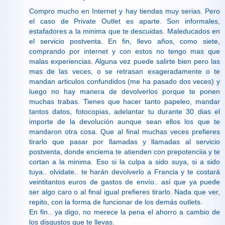
Compro mucho en Internet y hay tiendas muy serias. Pero
el caso de Private Outlet es aparte. Son informales,
estafadores a la minima que te descuidas. Maleducados en
el servicio postventa. En fin, llevo años, como siete,
comprando por internet y con estos no tengo mas que
malas experiencias. Alguna vez puede salirte bien pero las
mas de las veces, o se retrasan exageradamente o te
mandan articulos confundidos (me ha pasado dos veces) y
luego no hay manera de devolverlos porque te ponen
muchas trabas. Tienes que hacer tanto papeleo, mandar
tantos datos, fotocopias, adelantar tu durante 30 dias el
importe de la devolución aunque sean ellos los que te
mandaron otra cosa. Que al final muchas veces prefieres
tirarlo que pasar por llamadas y llamadas al servicio
postventa, donde enciema te atienden con prepotenciia y te
cortan a la minima. Eso si la culpa a sido suya, si a sido
tuya.. olvidate.. te harán devolverlo a Francia y te costará
veintitantos euros de gastos de envío.. así que ya puede
ser algo caro o al final igual prefieres tirarlo. Nada que ver,
repito, con la forma de funcionar de los demás outlets.
En fin.. ya digo, no merece la pena el ahorro a cambio de
los disgustos que te llevas.