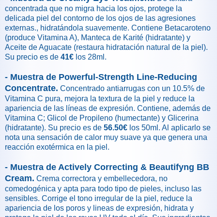
concentrada que no migra hacia los ojos, protege la
delicada piel del contorno de los ojos de las agresiones
externas., hidratándola suavemente. Contiene Betacaroteno
(produce Vitamina A), Manteca de Karité (hidratante) y
Aceite de Aguacate (restaura hidratación natural de la piel).
Su precio es de
41€
los 28ml.
- Muestra de Powerful-Strength Line-Reducing
Concentrate.
Concentrado antiarrugas con un 10.5% de
Vitamina C pura, mejora la textura de la piel y reduce la
apariencia de las líneas de expresión. Contiene, además de
Vitamina C; Glicol de Propileno (humectante) y Glicerina
(hidratante). Su precio es de
56.50€
los 50ml. Al aplicarlo se
nota una sensación de calor muy suave ya que genera una
reacción exotérmica en la piel.
- Muestra de Actively Correcting & Beautifyng BB
Cream.
Crema correctora y embellecedora, no
comedogénica y apta para todo tipo de pieles, incluso las
sensibles. Corrige el tono irregular de la piel, reduce la
apariencia de los poros y lineas de expresión, hidrata y