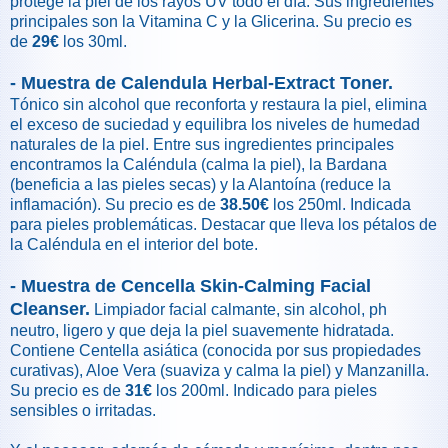
protege la piel de los rayos UV todo el día. Sus ingredientes
principales son la Vitamina C y la Glicerina. Su precio es
de
29€
los 30ml.
- Muestra de Calendula Herbal-Extract Toner.
Tónico sin alcohol que reconforta y restaura la piel, elimina
el exceso de suciedad y equilibra los niveles de humedad
naturales de la piel. Entre sus ingredientes principales
encontramos la Caléndula (calma la piel), la Bardana
(beneficia a las pieles secas) y la Alantoína (reduce la
inflamación). Su precio es de
38.50€
los 250ml. Indicada
para pieles problemáticas. Destacar que lleva los pétalos de
la Caléndula en el interior del bote.
- Muestra de Cencella Skin-Calming Facial
Cleanser.
Limpiador facial calmante, sin alcohol, ph
neutro, ligero y que deja la piel suavemente hidratada.
Contiene Centella asiática (conocida por sus propiedades
curativas), Aloe Vera (suaviza y calma la piel) y Manzanilla.
Su precio es de
31€
los 200ml. Indicado para pieles
sensibles o irritadas.