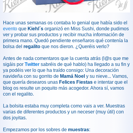
Hace unas semanas os contaba lo genial que había sido el
evento
que
Kiehl´s
organizó en Miss Sushi, donde pudimos
ver y probar sus productos y recibir mucha información de
primera mano. Quedó pendiente enseñaros qué contenía la
bolsa del
regalito
que nos dieron. ¿Queréis verlo?
Antes de nada comentaros que la cuenta atrás (l@s que me
sigáis por
Twitter
sabréis de qué hablo) ha llegado a su fin y
ya podéis ver lo que ha traído consigo: Una decoración
navideña con su gorrito de
Mamá Noel
y su nieve... Vamos,
que quería desearos unas
Felices Fiestas
e intentar que el
blog os resulte un poquito más acogedor. Ahora sí, vamos
con el regalito.
La bolsita estaba muy completa como vais a ver. Muestras
varias de diferentes productos y un neceser (muy útil) con
dos joyitas.
Empezamos por los sobres de
muestras
: