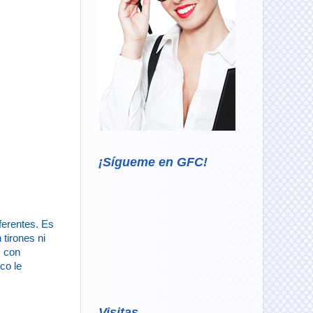
¡Sígueme en GFC!
ferentes. Es
 tirones ni
, con
co le
Visitas