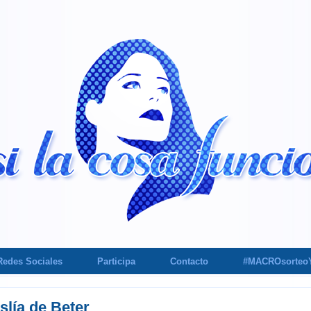
Redes Sociales
Participa
Contacto
#MACROsorteo
slía de Beter