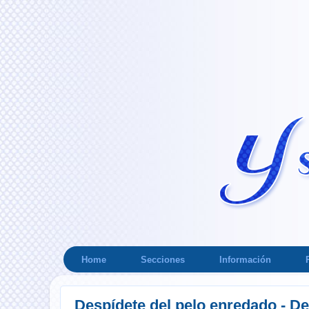
Home
Secciones
Información
Despídete del pelo enredado - De