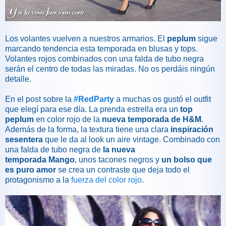
Los volantes vuelven a nuestros armarios. El
peplum
sigue
marcando tendencia esta temporada en blusas y tops.
Volantes rojos combinados con una falda de tubo negra
serán el centro de todas las miradas. No os perdáis ningún
detalle.
En el post sobre la
#RedParty
a muchas os gustó el outfit
que elegí para ese día. La prenda estrella era un
top
peplum
en color rojo de la
nueva temporada de H&M
.
Además de la forma, la textura tiene una clara
inspiración
sesentera
que le da al look un aire vintage. Combinado con
una falda de tubo negra de
la nueva
temporada
Mango
, unos tacones negros y
un bolso que
es puro amor
se crea un contraste que deja todo el
protagonismo a la
fuerza del color rojo
.