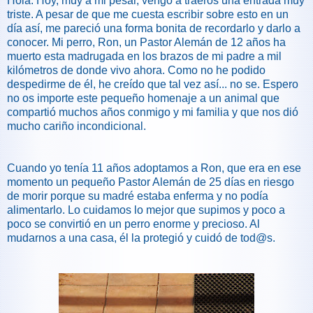
Hola. Hoy, muy a mi pesar, vengo a traeros una entrada muy
triste. A pesar de que me cuesta escribir sobre esto en un
día así, me pareció una forma bonita de recordarlo y darlo a
conocer. Mi perro, Ron, un Pastor Alemán de 12 años ha
muerto esta madrugada en los brazos de mi padre a mil
kilómetros de donde vivo ahora. Como no he podido
despedirme de él, he creído que tal vez así... no se. Espero
no os importe este pequeño homenaje a un animal que
compartió muchos años conmigo y mi familia y que nos dió
mucho cariño incondicional.
Cuando yo tenía 11 años adoptamos a Ron, que era en ese
momento un pequeño Pastor Alemán de 25 días en riesgo
de morir porque su madré estaba enferma y no podía
alimentarlo. Lo cuidamos lo mejor que supimos y poco a
poco se convirtió en un perro enorme y precioso. Al
mudarnos a una casa, él la protegió y cuidó de tod@s.