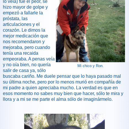
lo veía) fue el peor, se
hizo mayor de golpe y
empezó a fallarle la
próstata, las
articulaciones y el
corazón. Le dimos la
mejor medicación que
nos recomendaron y
mejoraba, pero cuando
tenía una recaida
empeoraba. A penas veía
y no oía bien, no quería
Mi chico y Ron.
salir de casa ya, sólo
buscaba cariño. Me duele pensar que lo haya pasado mal
su última noche, pero por lo menos murió en compañía de
mi padre a quien apreciaba mucho. La verdad es que en
esos momento no sabes muy bien que hacer, sólo te mira y
llora y a mi se me parte el alma sólo de imaginármelo.