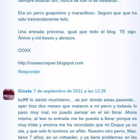
siempre estarán ahí, nunca se irán ni se olvidarán...
Era un perro guapísimo y maravilloso. Seguro que que ha
sido tremendamente feliz.
Una entrada preciosa, igual que todo el blog. TE sigo.
Ánimo y mil besos y abrazos.
OOXX
http://roseacroquer.blogspot.com
Responder
Gisela
7 de septiembre de 2011 a las 12:26
buffff lo siento muchisimo... se por donde estas pasando...
ayer hizo dos meses que mataron a mi perro y todavia lo
paso muy mal, no puedo pensar en el sin llorar. Ahora
mismo, al leer tu entrada me he puesto a llorar porque es
muy triste y encima me ha recordado que mi Duque ya no
sta, y que solo lo tuvimos un añito. Nuestro otro perro, Max,
tiene 7 años, es un rottweiler, y ya tiene problemas en las