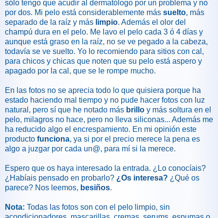
sólo tengo que acudir al dermatólogo por un problema y no
por dos. Mi pelo está considerablemente más
suelto
, más
separado de la raíz y más
limpio
. Además el olor del
champú dura en el pelo. Me lavo el pelo cada 3 ó 4 días y
aunque está graso en la raíz, no se ve pegado a la cabeza,
todavía se ve suelto. Yo lo recomiendo para sitios con cal,
para chicos y chicas que noten que su pelo está aspero y
apagado por la cal, que se le rompe mucho.
En las fotos no se aprecia todo lo que quisiera porque ha
estado haciendo mal tiempo y no pude hacer fotos con luz
natural, pero sí que he notado más
brillo
y más soltura en el
pelo, milagros no hace, pero no lleva siliconas... Además me
ha reducido algo el encrespamiento. En mi opinión este
producto
funciona
, ya si por el precio merece la pena es
algo a juzgar por cada un@, para mí si la merece.
Espero que os haya interesado la entrada. ¿Lo conocíais?
¿Habíais pensado en probarlo?
¿Os interesa?
¿Qué os
parece? Nos leemos,
besiños
.
Nota:
Todas las fotos son con el pelo limpio, sin
acondicionadores, mascarillas, cremas, serums, espumas o