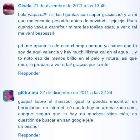
Gisela
21 de diciembre de 2011 a las 13:40
hola wapaaa!!! siii las figuritas son super graciosas! y a mi
que me encanta pesadilla antes de navidad... jejejeje! Pues
cuando vaya a carrefour mirare las toallas esas, a ver q tal
me van! besosss!!
pd: me apunto lo de este champu porque ya sabes que tb
soy de aqui valencia y hay muchiiiiiisima cal en el agua.... y
tb noto eso de menos brillo en el pelo y rotura, asi que
mira, lo probare a ver q tal! gracias por la info!
Responder
gl0bulina
22 de diciembre de 2011 a las 22:34
guapa! sobre el rhassoul igual lo puedes encontrar en
herbolarios. en internet, sé que lo hay en aroma-zone.com,
aunque seguro que lo hay en muchos sitios más, es
cuestión de buscar en san google jeje
un besiño!
Responder