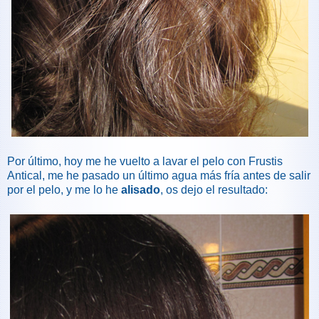
Por último, hoy me he vuelto a lavar el pelo con Frustis
Antical, me he pasado un último agua más fría antes de salir
por el pelo, y me lo he
alisado
, os dejo el resultado: