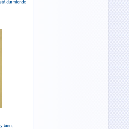
está durmiendo
y bien,