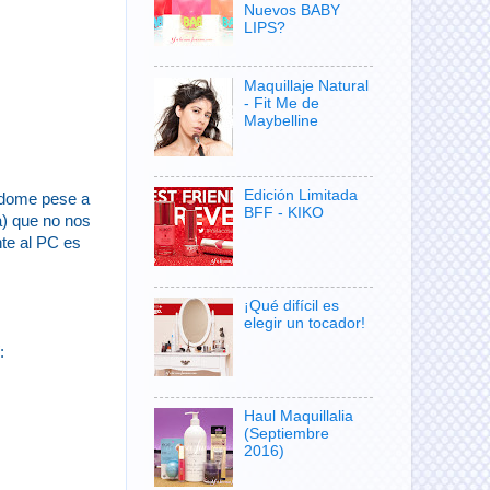
Nuevos BABY
LIPS?
Maquillaje Natural
- Fit Me de
Maybelline
Edición Limitada
ándome pese a
BFF - KIKO
a) que no nos
nte al PC es
¡Qué difícil es
elegir un tocador!
:
Haul Maquillalia
(Septiembre
2016)