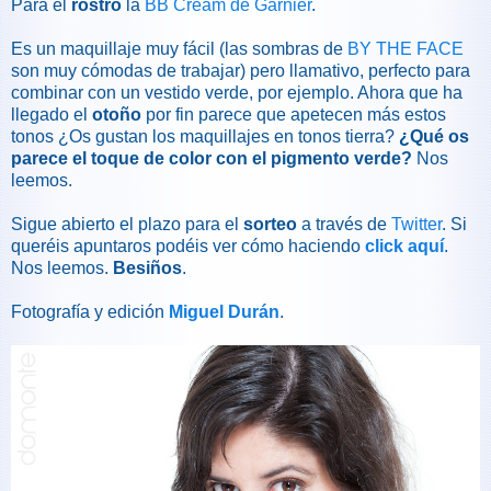
Para el
rostro
la
BB Cream de Garnier
.
Es un maquillaje muy fácil (las sombras de
BY THE FACE
son muy cómodas de trabajar) pero llamativo, perfecto para
combinar con un vestido verde, por ejemplo. Ahora que ha
llegado el
otoño
por fin parece que apetecen más estos
tonos ¿Os gustan los maquillajes en tonos tierra?
¿Qué os
parece el toque de color con el pigmento verde?
Nos
leemos.
Sigue abierto el plazo para el
sorteo
a través de
Twitter
. Si
queréis apuntaros podéis ver cómo haciendo
click aquí
.
Nos leemos.
Besiños
.
Fotografía y edición
Miguel Durán
.