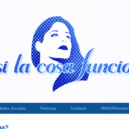
Redes Sociales
Participa
Contacto
#MACROsorteo
na?