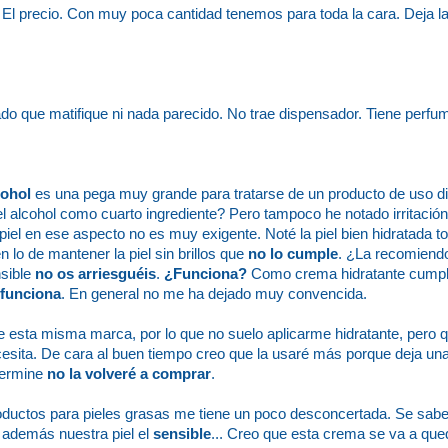
. El precio. Con muy poca cantidad tenemos para toda la cara. Deja l
tado que matifique ni nada parecido. No trae dispensador. Tiene perfu
cohol
es una pega muy grande para tratarse de un producto de uso d
el alcohol como cuarto ingrediente? Pero tampoco he notado irritación,
 piel en ese aspecto no es muy exigente. Noté la piel bien hidratada to
 lo de mantener la piel sin brillos que
no lo cumple
. ¿La recomiendo
nsible
no os arriesguéis
.
¿Funciona?
Como crema hidratante cumple
 funciona
. En general no me ha dejado muy convencida.
 esta misma marca, por lo que no suelo aplicarme hidratante, pero q
necesita. De cara al buen tiempo creo que la usaré más porque deja u
termine
no la volveré a comprar
.
roductos para pieles grasas me tiene un poco desconcertada. Se sab
i además nuestra piel el
sensible
... Creo que esta crema se va a que