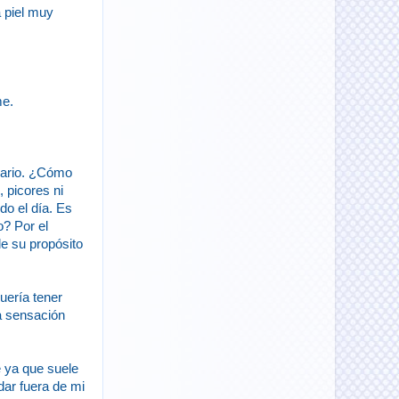
a piel muy
me.
iario. ¿Cómo
 picores ni
do el día. Es
? Por el
 su propósito
uería tener
na sensación
e ya que suele
dar fuera de mi