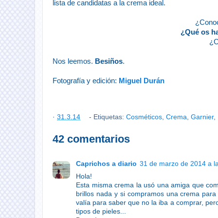
lista de candidatas a la crema ideal.
¿Conoc
¿Qué os ha
¿C
Nos leemos.
Besiños
.
Fotografía y edición:
Miguel Durán
·
31.3.14
- Etiquetas:
Cosméticos
,
Crema
,
Garnier
,
42 comentarios
Caprichos a diario
31 de marzo de 2014 a l
Hola!
Esta misma crema la usó una amiga que como y
brillos nada y si compramos una crema para 
valía para saber que no la iba a comprar, pero
tipos de pieles...