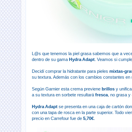
L@s que tenemos la piel grasa sabemos que a vec
dentro de su gama
Hydra Adapt
. Veamos si cumple
Decidí comprar la hidratante para pieles
mixtas-gra
su textura. Además con los cambios constantes en mi
Según Garnier esta crema previene
brillos
y unific
a su textura en sorbete resultará
fresca
, no grasa y
Hydra Adapt
se presenta en una caja de cartón don
con una tapa de rosca en la parte superior. Todo vi
precio en Carrefour fue de
5,70€
.