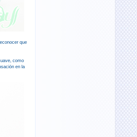
 reconocer que
y suave, como
nsación en la