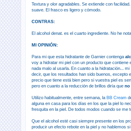
Textura y olor agradables. Se extiende con facilidad
suave. El frasco es ligero y cómodo.
CONTRAS:
El alcohol denat. es el cuarto ingrediente. No he no
MI OPINIÓN:
Para mi que esta hidratante de Garnier contenga
al
voy a hidratar mi piel con un producto que contiene 
nada malo al usarla. En cuanto a la hidratación... mi
decir, que los resultados han sido buenos, excepto en
precio que tiene está bien pero si vuestra piel es se
pero en cuanto a la reducción de brillos diría que
no
Utilizo habitualmente, entre semana, la
BB Cream
de
alguna en casa para los días en los que la piel lo 
fresquita en la piel. De todos modos cuando se me 
Que el alcohol esté casi siempre presente en los p
producir un efecto rebote en la piel y no hablemos s