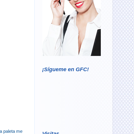
¡Sígueme en GFC!
a paleta me
Visitas