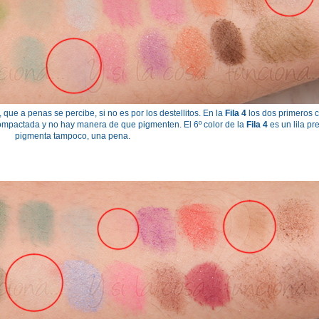
 que a penas se percibe, si no es por los destellitos. En la
Fila 4
los dos primeros c
compactada y no hay manera de que pigmenten. El 6º color de la
Fila 4
es un lila pr
pigmenta tampoco, una pena.