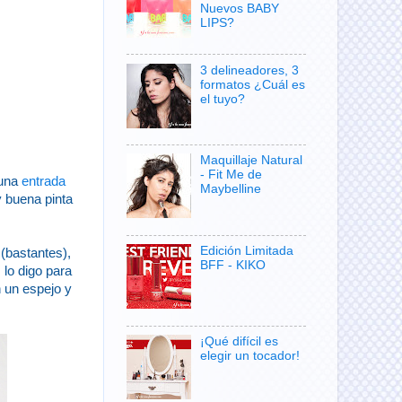
Nuevos BABY
LIPS?
3 delineadores, 3
formatos ¿Cuál es
el tuyo?
Maquillaje Natural
- Fit Me de
 una
entrada
Maybelline
 buena pinta
Edición Limitada
(bastantes),
BFF - KIKO
 lo digo para
n un espejo y
¡Qué difícil es
elegir un tocador!