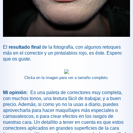
El
resultado final
de la fotografía, con algunos retoques
más en el corrector y un pintalabios rojo, es éste. Espero
que os guste.
Clicka en la imagen para ver a tamaño completo.
Mi opinión:
Es una paleta de correctores muy completa,
con muchos tonos, una textura fácil de trabajar, y a buen
precio. Además, si como yo no la usas a diario, puedes
aprovecharla para hacer maquillajes más especiales o
carnavalescos, o para crear efectos en los rasgos de
nuestras cara. Un detallito a tener en cuenta es que estos
correctores aplicados en grandes superficies de la cara