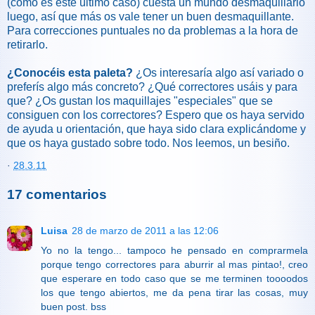
(como es este último caso) cuesta un mundo desmaquillarlo
luego, así que más os vale tener un buen desmaquillante.
Para correcciones puntuales no da problemas a la hora de
retirarlo.
¿Conocéis esta paleta?
¿Os interesaría algo así variado o
preferís algo más concreto? ¿Qué correctores usáis y para
que? ¿Os gustan los maquillajes "especiales" que se
consiguen con los correctores? Espero que os haya servido
de ayuda u orientación, que haya sido clara explicándome y
que os haya gustado sobre todo. Nos leemos, un besiño.
·
28.3.11
17 comentarios
Luisa
28 de marzo de 2011 a las 12:06
Yo no la tengo... tampoco he pensado en comprarmela
porque tengo correctores para aburrir al mas pintao!, creo
que esperare en todo caso que se me terminen toooodos
los que tengo abiertos, me da pena tirar las cosas, muy
buen post. bss