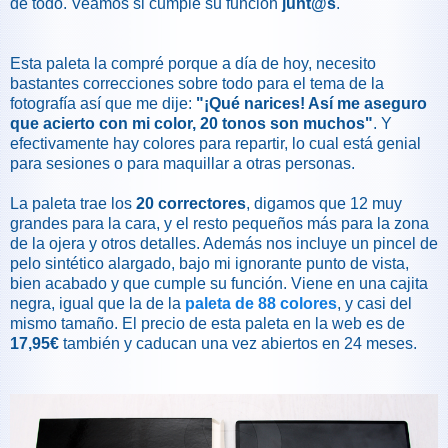
de todo. Veamos si cumple su función
junt@s
.
Esta paleta la compré porque a día de hoy, necesito
bastantes correcciones sobre todo para el tema de la
fotografía así que me dije:
"¡Qué narices! Así me aseguro
que acierto con mi color, 20 tonos son muchos"
. Y
efectivamente hay colores para repartir, lo cual está genial
para sesiones o para maquillar a otras personas.
La paleta trae los
20 correctores
, digamos que 12 muy
grandes para la cara, y el resto pequeños más para la zona
de la ojera y otros detalles. Además nos incluye un pincel de
pelo sintético alargado, bajo mi ignorante punto de vista,
bien acabado y que cumple su función. Viene en una cajita
negra, igual que la de la
paleta de 88 colores
, y casi del
mismo tamaño. El precio de esta paleta en la web es de
17,95€
también y caducan una vez abiertos en 24 meses.