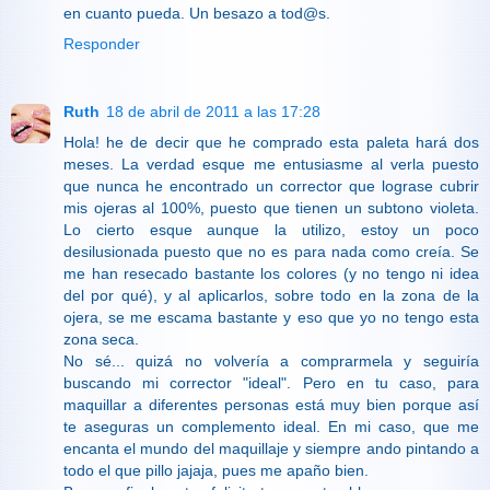
en cuanto pueda. Un besazo a tod@s.
Responder
Ruth
18 de abril de 2011 a las 17:28
Hola! he de decir que he comprado esta paleta hará dos
meses. La verdad esque me entusiasme al verla puesto
que nunca he encontrado un corrector que lograse cubrir
mis ojeras al 100%, puesto que tienen un subtono violeta.
Lo cierto esque aunque la utilizo, estoy un poco
desilusionada puesto que no es para nada como creía. Se
me han resecado bastante los colores (y no tengo ni idea
del por qué), y al aplicarlos, sobre todo en la zona de la
ojera, se me escama bastante y eso que yo no tengo esta
zona seca.
No sé... quizá no volvería a comprarmela y seguiría
buscando mi corrector "ideal". Pero en tu caso, para
maquillar a diferentes personas está muy bien porque así
te aseguras un complemento ideal. En mi caso, que me
encanta el mundo del maquillaje y siempre ando pintando a
todo el que pillo jajaja, pues me apaño bien.