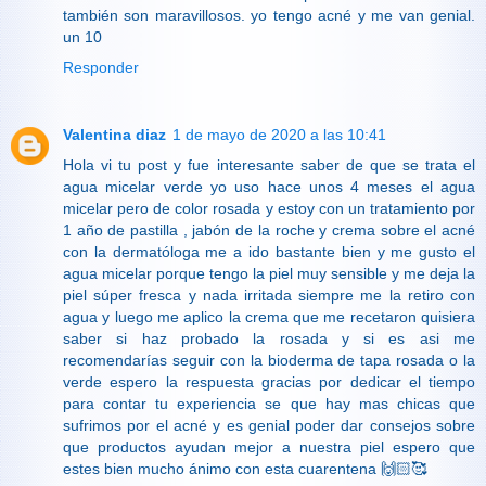
también son maravillosos. yo tengo acné y me van genial.
un 10
Responder
Valentina diaz
1 de mayo de 2020 a las 10:41
Hola vi tu post y fue interesante saber de que se trata el
agua micelar verde yo uso hace unos 4 meses el agua
micelar pero de color rosada y estoy con un tratamiento por
1 año de pastilla , jabón de la roche y crema sobre el acné
con la dermatóloga me a ido bastante bien y me gusto el
agua micelar porque tengo la piel muy sensible y me deja la
piel súper fresca y nada irritada siempre me la retiro con
agua y luego me aplico la crema que me recetaron quisiera
saber si haz probado la rosada y si es asi me
recomendarías seguir con la bioderma de tapa rosada o la
verde espero la respuesta gracias por dedicar el tiempo
para contar tu experiencia se que hay mas chicas que
sufrimos por el acné y es genial poder dar consejos sobre
que productos ayudan mejor a nuestra piel espero que
estes bien mucho ánimo con esta cuarentena 🙌🏻🥰