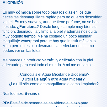
MI OPINIÓN:
Es muy
cómoda
sobre todo para los días en los que
necesitas desmaquillarte rápido pero no quieres descuidar
la piel. Es muy suave y, aunque tiene perfume, no se hace
pesado.
¿Funciona?
Desde luego cumple muy bien su
función, desmaquilla y limpia la piel y además nos quita
muy poquito tiempo. Me ha costado un poco eliminar
maquillaje waterproof porque hay que insistir más en la
zona pero el resto lo desmaquilla perfectamente como
podéis ver en las fotos.
Me parece un producto
versátil
y
delicado
con la piel,
adecuado para casi todo el mundo. A mi me encanta.
¿Conocíais el Agua Micelar de Bioderma?
¿Utilizáis algún otro agua micelar?
¿La utilizáis como desmaquillante o como limpiador?
Nos leemos.
Besiños
.
PD:
Este fin de semana se ha abierto el plazo para