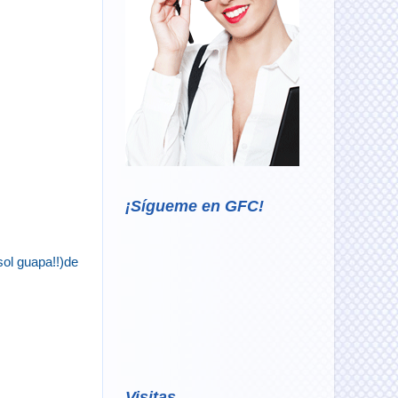
¡Sígueme en GFC!
sol guapa!!)de
Visitas