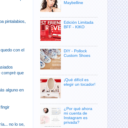
Maybelline
a pintalabios,
Edición Limitada
BFF - KIKO
e quedo con el
DIY - Pollock
Custom Shoes
asiados
me compré que
¡Qué difícil es
elegir un tocador!
zás alguno en
ingir
¿Por qué ahora
mi cuenta de
Instagram es
privada?
a... no lo se,