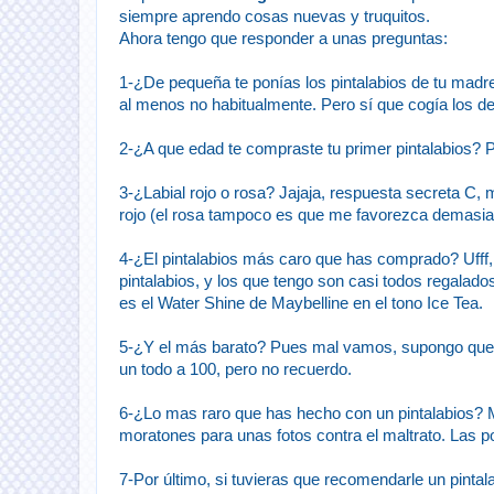
siempre aprendo cosas nuevas y truquitos.
Ahora tengo que responder a unas preguntas:
1-¿De pequeña te ponías los pintalabios de tu madr
al menos no habitualmente. Pero sí que cogía los 
2-¿A que edad te compraste tu primer pintalabios? P
3-¿Labial rojo o rosa? Jajaja, respuesta secreta C, 
rojo (el rosa tampoco es que me favorezca demasia
4-¿El pintalabios más caro que has comprado? Ufff,
pintalabios, y los que tengo son casi todos regal
es el Water Shine de Maybelline en el tono Ice Tea.
5-¿Y el más barato? Pues mal vamos, supongo que c
un todo a 100, pero no recuerdo.
6-¿Lo mas raro que has hecho con un pintalabios? Ma
moratones para unas fotos contra el maltrato. Las p
7-Por último, si tuvieras que recomendarle un pinta