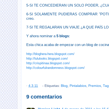
5-SI TE CONCEDIERAN UN SOLO PODER, ¿CUA
6-SI SOLAMENTE PUDIERAS COMPRAR "POTI
creo.
7-SI TE REGALARAN UN VIAJE ¿A QUE PAÍS L
Y ahora nominar a
5 blogs
:
Esta chica acaba de empezar con un blog de cocina 
http://bloghera-hera.blogspot.com/
http://lululooks.blogspot.com/
http://crispitinaa.blogspot.com/
http://colourfulrandomness.blogspot.com/
·
4.3.11
- Etiquetas:
Blog
,
Pintalabios
,
Premios
,
Tag
9 comentarios