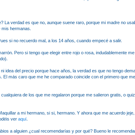
e? La verdad es que no, aunque suene raro, porque mi madre no usab
de mis hermanas.
ues si no recuerdo mal, a los 14 años, cuando empecé a salir.
marrón. Pero si tengo que elegir entre rojo o rosa, indudablemente m
do).
 ni idea del precio porque hace años, la verdad es que no tengo dem
ados. El más caro que me he comparado coincide con el primero que 
ualquiera de los que me regalaron porque me salieron gratis, o qui
quillar a mi hermano, si si, hermano. Y ahora que me acuerdo jeje, f
odéis ver
aquí
.
labios a alguien ¿cual recomendarías y por qué? Bueno le recomendarí