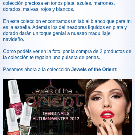
colección preciosa en tonos plata, azules, marrones,
dorados, malvas, rojos y blancos.
En esta colección encontramos un labial blanco que para mi
es la estrella. Además los delineadores liquidos en plata y
dorado darán un toque genial a nuestro maquillaje
navideño.
Como podéis ver en la foto, por la compra de 2 productos de
la colección te regalan una pulsera de perlas.
Pasamos ahora a la coleccción
Jewels of the Orient
: