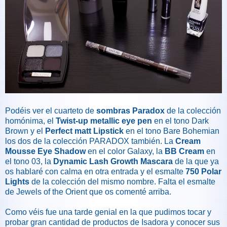
Podéis ver el cuarteto de
sombras Paradox
de la colección
homónima, el
Twist-up metallic eye pen
en el tono Dark
Brown y el
Perfect matt Lipstick
en el tono Bare Bohemian
los dos de la colección PARADOX también. La
Cream
Mousse Eye Shadow
en el color Galaxy, la
BB Cream
en
el tono 03, la
Dynamic Lash Growth Mascara
de la que ya
os hablaré con calma en otra entrada y el esmalte
750 Polar
Lights
de la colección del mismo nombre. Falta el esmalte
de Jewels of the Orient que os comenté arriba.
Como véis fue una tarde genial en la que pudimos tocar y
probar gran cantidad de productos de Isadora y conocer sus