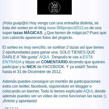
¡Hola guap@s! Hoy vengo con una entradita distinta, se
trata del sorteo en el blog
www.366project2012.es
de una
super
tazas MÁGICAS
. ¿Que tienen de mágicas? Pues que
con calorcito aparecen fotos del projecto.
El sorteo es muy sencillo, se sortéan 2 tazas así que tienes
2 oportunidades para ganar una. SOLO TIENES QUE
DARLE A "Me gusta"
AQUI
. Después te vas a
ESTA
ENTRADA
y dejas un
COMENTARIO
diciendo que quieres
participar y tu
NICK
de FACEBOOK. Y ya está!!! Tenéis
hasta el 31 de Diciembre de 2012.
Además puedes conseguir un montón de participaciones
extra con twitter, facebook, siguiendolo en blogger o
colocando un banner. Todo lo tienes explicado
AQUI
, donde
además puedes ver un video de como funcionan las tazas :).
¡Ánimo y apuntaros!
·
28.12.12