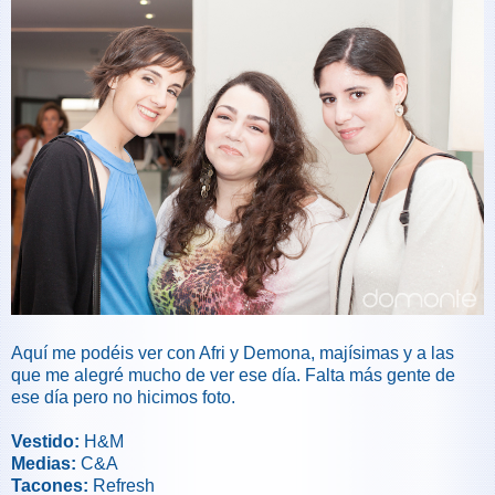
Aquí me podéis ver con Afri y Demona, majísimas y a las
que me alegré mucho de ver ese día. Falta más gente de
ese día pero no hicimos foto.
Vestido:
H&M
Medias:
C&A
Tacones:
Refresh