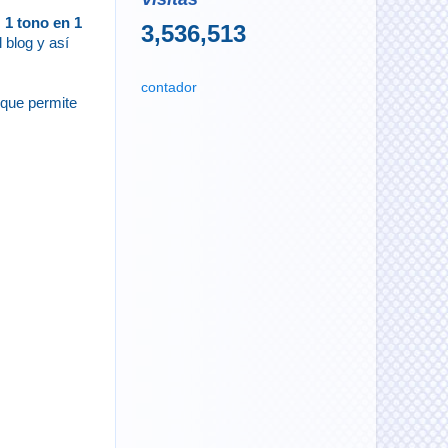
s
1 tono en 1
3,536,513
 blog y así
contador
 que permite