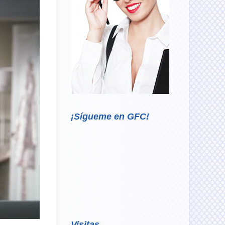
¡Sígueme en GFC!
Visitas