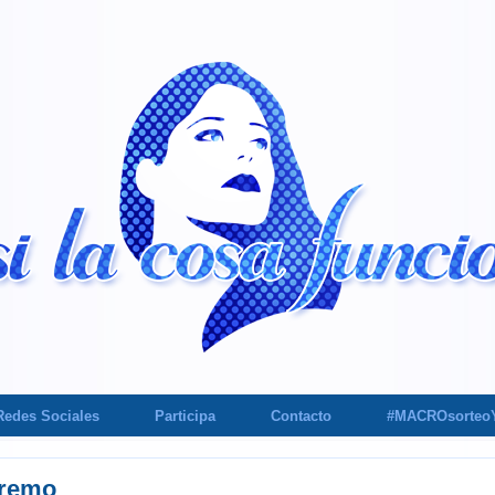
Redes Sociales
Participa
Contacto
#MACROsorteo
tremo