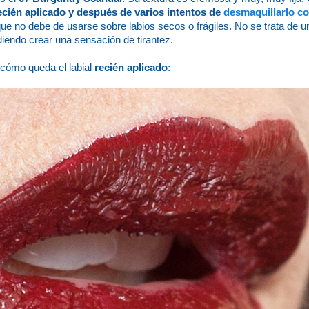
ecién aplicado y después de varios intentos de
desmaquillarlo c
 que no debe de usarse sobre labios secos o frágiles. No se trata de un
udiendo crear una sensación de tirantez.
 cómo queda el labial
recién aplicado
: