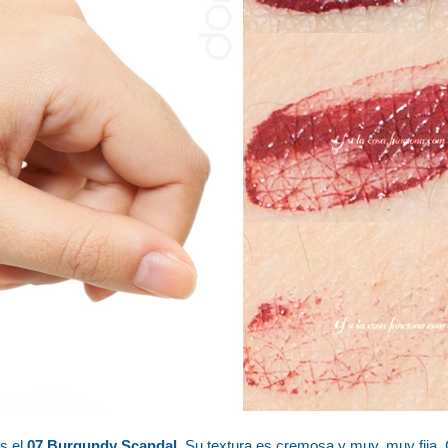
es el
07 Burgundy Scandal
. Su textura es cremosa y muy, muy fija