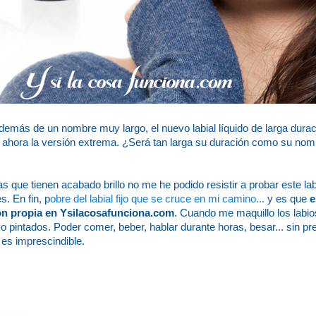
demás de un nombre muy largo, el nuevo labial líquido de larga dura
 ahora la versión extrema. ¿Será tan larga su duración como su no
ue tienen acabado brillo no me he podido resistir a probar este labi
. En fin, p
obre del labial fijo que se cruce en mi camino...
y es que
e
ón propia en Ysilacosafunciona.com
. Cuando me maquillo los labi
evo pintados. Poder comer, beber, hablar durante horas, besar... sin 
es imprescindible.