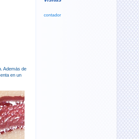
contador
ón. Además de
senta en un