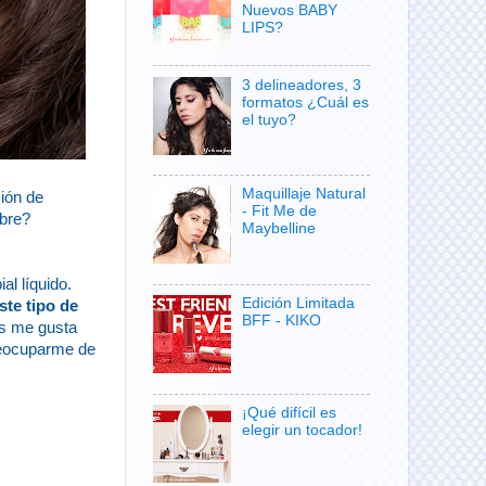
Nuevos BABY
LIPS?
3 delineadores, 3
formatos ¿Cuál es
el tuyo?
Maquillaje Natural
ción de
- Fit Me de
mbre?
Maybelline
al líquido.
Edición Limitada
ste tipo de
BFF - KIKO
os me gusta
preocuparme de
¡Qué difícil es
elegir un tocador!